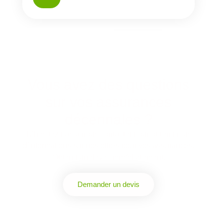
Vous avez des questions
sur vos assurances
décennales ?
N’hésitez pas à nous contacter pour obtenir plus
d’informations sur nos offres pour vos assurances.
Obtenir un devis immédiatement.
Demander un devis