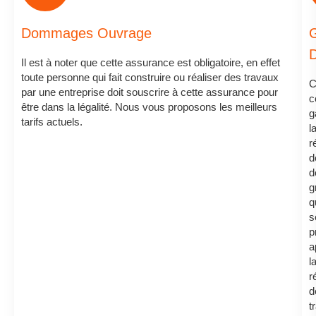
Dommages Ouvrage
G
Il est à noter que cette assurance est obligatoire, en effet
toute personne qui fait construire ou réaliser des travaux
C
par une entreprise doit souscrire à cette assurance pour
c
être dans la légalité. Nous vous proposons les meilleurs
g
tarifs actuels.
l
r
d
d
g
q
s
p
a
l
r
d
t