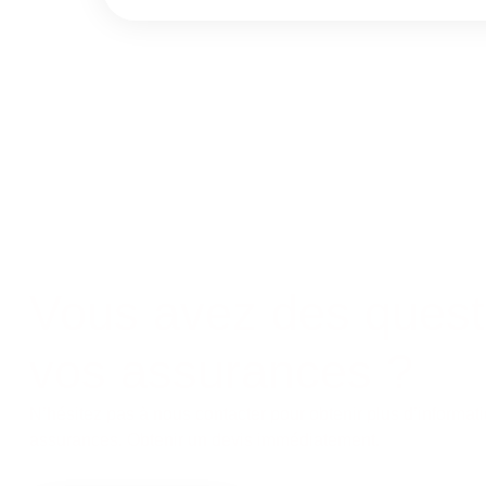
Vous avez des quest
vos assurances ?
N’hésitez pas à nous contacter pour obtenir plus d’informati
assurances. Obtenir un devis immédiatement.