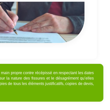
 main propre contre récépissé en respectant les dates
 sur la nature des fissures et le désagrément qu’elles
ies de tous les éléments justificatifs, copies de devis,