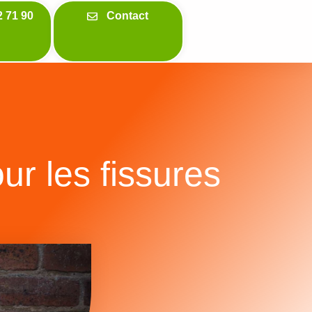
2 71 90
Contact
r les fissures